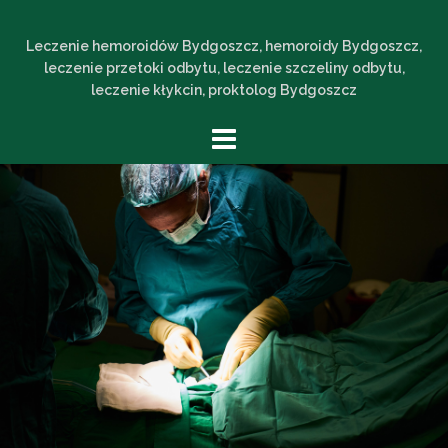
Skip
to
Leczenie hemoroidów Bydgoszcz, hemoroidy Bydgoszcz,
leczenie przetoki odbytu, leczenie szczeliny odbytu,
content
leczenie kłykcin, proktolog Bydgoszcz